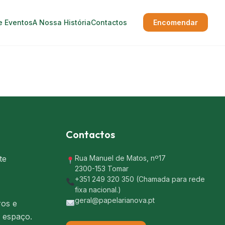
e Eventos
A Nossa História
Contactos
Encomendar
Contactos
te
Rua Manuel de Matos, nº17
2300-153 Tomar
+351 249 320 350 (Chamada para rede
fixa nacional.)
geral@papelarianova.pt
ros e
 espaço.