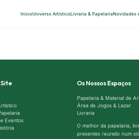
Início
Universo Artístico
Livraria & Papelaria
Novidades 
Site
Os Nossos Espaços
Papelaria & Material de Ar
rtístico
Área de Jogos & Lazer
Papelaria
Livraria
 e Eventos
O melhor da papelaria, liv
stória
presentes reunido num só