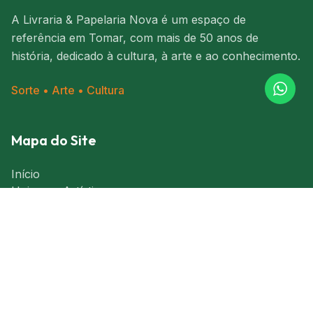
A Livraria & Papelaria Nova é um espaço de
referência em Tomar, com mais de 50 anos de
história, dedicado à cultura, à arte e ao conhecimento.
Sorte • Arte • Cultura
Mapa do Site
Início
Universo Artístico
Livraria & Papelaria
Novidades e Eventos
A Nossa História
Contactos
Encomendar