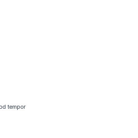
mod tempor