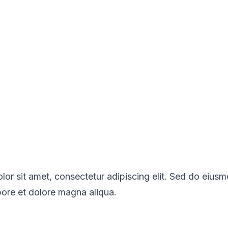
or sit amet, consectetur adipiscing elit. Sed do eius
abore et dolore magna aliqua.